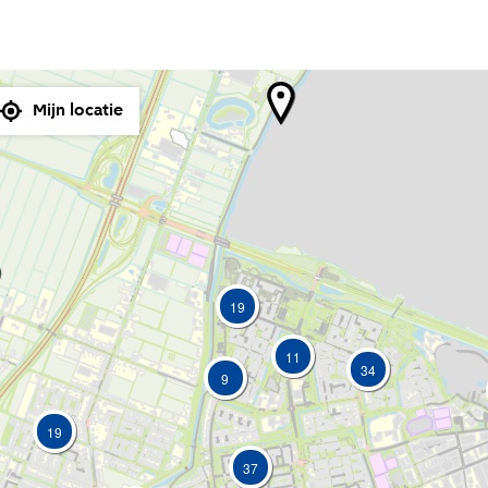
Mijn locatie
19
11
34
9
19
37