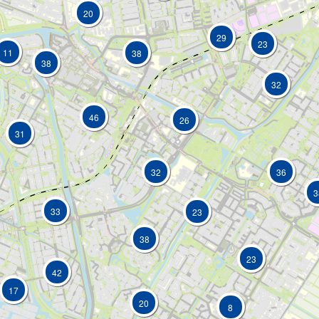
20
29
23
11
38
38
32
46
26
31
32
36
3
33
23
38
23
42
17
20
8