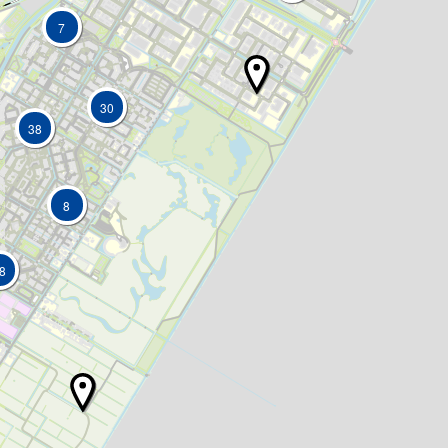
7
30
38
8
8