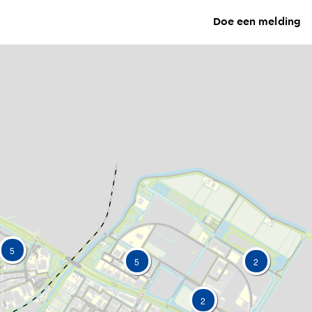
Doe een melding
5
5
2
2